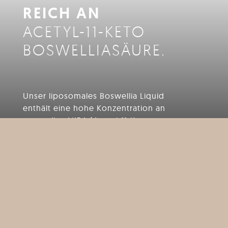
REICH AN
ACETYL-11-KETO
BOSWELLIASÄURE.
Unser liposomales Boswellia Liquid
enthält eine hohe Konzentration an
wertvoller AKBA (Acetyl-11-Keto-
Boswelliasäure), der bioaktiven
Verbindung des Weihrauchs.
In Kombination mit unseren innovativen
Liposomen versorgst Du mit jedem
einzelnen Glas Deinen Körper mit einer
gesteigerten Bioverfügbarkeit.