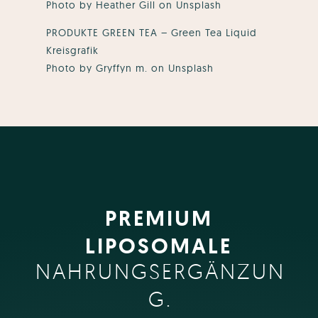
Photo by Heather Gill on Unsplash
PRODUKTE GREEN TEA – Green Tea Liquid
Kreisgrafik
Photo by Gryffyn m. on Unsplash
PREMIUM
LIPOSOMALE
NAHRUNGSERGÄNZUN
G.